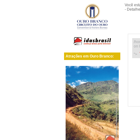
Você es
- Detalh
/ho
on 
">
Atrações em Ouro Branco: