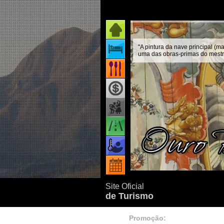
Página inicial
"A pintura da nave principal (ma
Onde ficar
uma das obras-primas do mestre
Onde comer
Como chegar
Quando ir
Eventos
Site Oficial
de Turismo
Promoção: