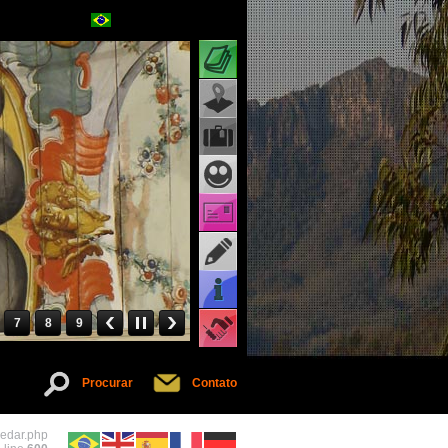
Atrações turísticas
Cartões virtuais
Informações
7
8
9
Serviços
Procurar
Contato
pedar.php