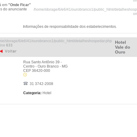
on
tá em
"Onde Ficar"
es do anunciante
/home/storage/6/e6/41/ourobranco1/public_html/detalheshos
on
Informações de responsabilidade dos estabelecimentos.
me/storage/6/e6/41/ourobranco1/public_html/detalheshospedar.php
Hotel
line
633
Vale do
Ouro
Rua Santo Antônio 39 -
Centro - Ouro Branco - MG
CEP 36420-000
31 3742-2008
Categoria:
Hotel