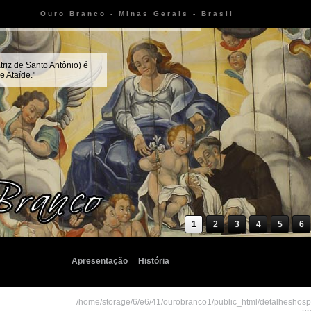
Ouro Branco - Minas Gerais - Brasil
triz de Santo Antônio) é
 Ataíde."
1
2
3
4
5
6
Apresentação
História
/home/storage/6/e6/41/ourobranco1/public_html/detalheshos