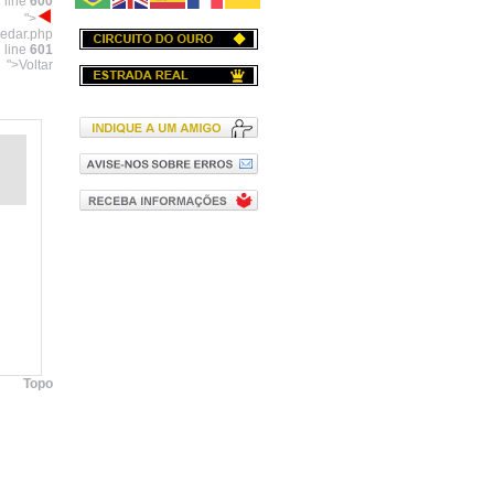
 line
600
">
pedar.php
 line
601
">Voltar
Topo